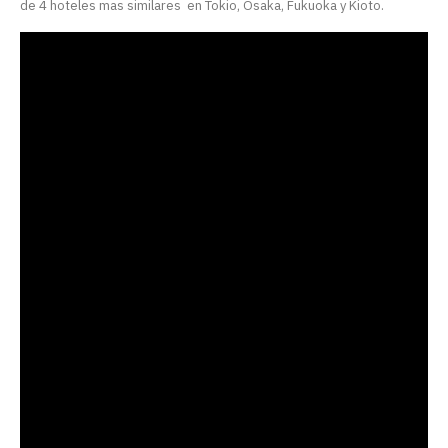
de 4 hoteles mas similares en Tokio, Osaka, Fukuoka y Kioto.